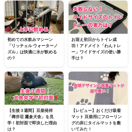
初めての水飲みマシーン
お迎え初日からトイレ成
「リッチェル ウォーターノ
功！アドメイト「わんトレ
ズル」は快適に水が飲める
ー」ワイドサイズの使い勝
の？
手は？
ファーストコンタクトはいかに？
トイレの失敗しらず。 こんばん
こんばんは あいかわらずブログ
は 豆柴キキのママです。 前回投
の更新が出来ていない 豆柴キキ
稿した豆柴用に購入した「サーク
のママです。 前回お迎え準備品
ルケージ」のレビューはいかがだ
で購入したサークルケージ＆トイ
ったでしょうか？ 今回は、アド
レトレーのレビューはいかがだっ
メイト ヴィラフォートサークル
たでしょうか？ 今回は お迎え準
ケージに付属していたトイレトレ
備編の第三弾！水分補給のウォー
ー「アドメイト わんトレー ワイ
【生後３週間】豆柴発祥
【レビュー】おくだけ吸着
ターノズルをご紹介させて頂きま
ド ブラック」をご紹介させて頂
「樽井荘 鷹倉犬舎」を見
マット 豆柴用にフローリン
す！ 【レビュー】リッチェル ペ
きます。 【レビュー】アドメイ
学！初対面で即決した理由
グの床にタイルマットを敷
ット用 ウォーターノズル お迎え
ト わんトレー ワイドサイズ アド
は？
いてみた！
準備品として購入したのは「リッ
メイトのサークルケージに付属し