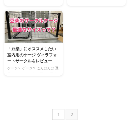
チェル ペット用 ウォーターノズ
ていたトイレトレーが こちらの
第一印象は モフモフ。 こんばん
肉球といえどフローリングはスベ
ル」で、Amazonではベストセラ
商品名「アドメイト ワントレー
は 豆柴キキのママです。 豆柴ブ
る。 こんばんは 豆柴キキのママ
ーに選ばれているド定番の水分補
ワイドサイズ」になります。 付
ログを始めたにも関わらず、更新
です。 子犬を室内で飼うのっ
給機です。 リッチェルの製品特
属品は ワントレー本体 シーツ破
がひどく滞っておりますが 暖か
て、準備が大変なんだと痛感して
徴を簡単に挙げる ...
れ防止カバー こ ...
く見守ってくださってる皆様、誠
いる日々を送っています。 今回
にありがとうございます。 さて
は、豆柴の子犬を迎えるにあたっ
今回は、当ブログの主人公「豆柴
ての準備編、室内のフローリング
キキ」の成長記録 第一弾！ ブリ
に 滑り止め用の「おくだけ吸着
「豆柴」にオススメしたい
ーダーの犬舎見学にて、生後３週
タイルマット」を敷きました！と
室内用のケージ ヴィラフォ
間でのヨチヨチ歩きのキキちゃん
いうお話です。 フローリングの
ートサークルをレビュー
を初レポートさせていただきま
床 何故マットが必要なの？ まず
す！ 豆柴発祥の犬舎！「樽井荘
何故にフローリングの床に 滑り
ケージ？ ゲージ？ こんばんは 豆
鷹倉犬舎」 ワタシ達家族が 豆柴
止めなるマットを敷かなければな
柴キキのママです。 豆柴の子犬
キキと出会ったのは、こちらの京
らないのかという疑問です。 答
を新しい家族としてお迎えするこ
都府宇治市にある「樽井荘 鷹倉
えは 単純明快。 犬が滑って 足腰
とが決まりまして、我が家では急
犬舎」。 豆柴をお迎えするにあ
を悪くするからだそうです。 お
ピッチで 豆柴用品を買い漁って
たり、犬を飼うなら親犬 ...
偉い獣医さんも このよ ...
いる日々を送っています(^-^) 今
回は、室内で豆柴を飼う為に購入
したペットケージを レビューさ
1
2
せていただきます！ 室内飼いの
豆柴に適したケージとは？ さ
て、室内で豆柴ちゃんを飼うにあ