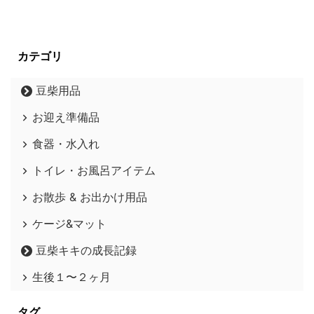
たり 豆柴用のサークルケージっ
て どのようなものを用意したら
よいのでしょうか？ ワタシが 重
視したのは、 サイズは 大きい
カテゴリ
（広い）のを選びたい 寝床とト
イレが別々になってい ...
豆柴用品
お迎え準備品
食器・水入れ
トイレ・お風呂アイテム
お散歩 & お出かけ用品
ケージ&マット
豆柴キキの成長記録
生後１〜２ヶ月
タグ